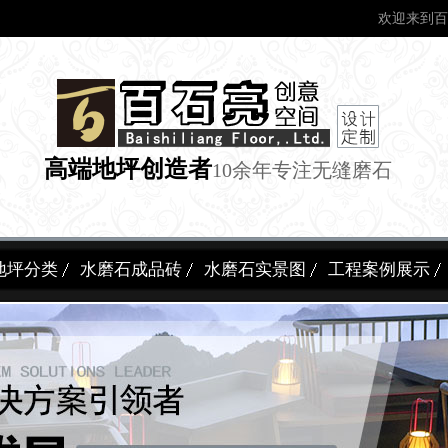
欢迎来到百
高端地坪创造者
10余年专注无缝磨石
地坪分类
水磨石成品砖
水磨石实景图
工程案例展示