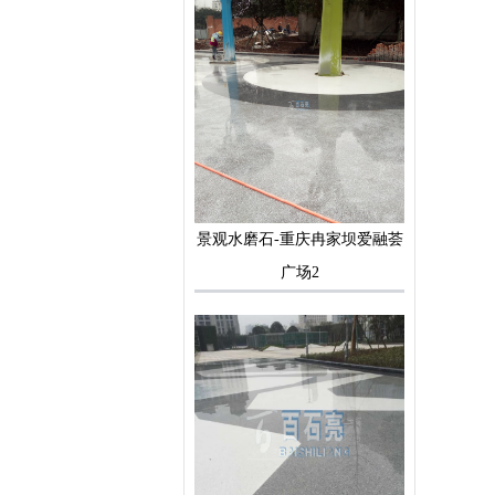
景观水磨石-重庆冉家坝爱融荟
广场2