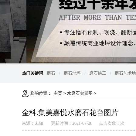
热门关键词
磨石
/
磨石地坪
/
磨石施工
/
磨石艺术地
>
>
您的位置：
主页
水磨石实景图
金科.集美嘉悦水磨石花台图片
来源：未知
更新时间：2021-07-28
点击次数：
次