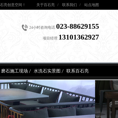
石亮创意空间！
关于百石亮
/
联系我们
/
站点地图
023-88629155
24小时咨询电话:
13101362927
项目经理:
磨石施工现场
水洗石实景图
联系百石亮